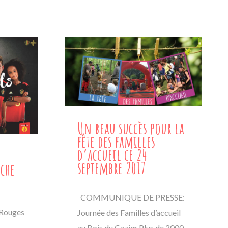
Un beau succès pour la
fête des familles
d’accueil ce 24
septembre 2017
rche
COMMUNIQUE DE PRESSE:
 Rouges
Journée des Familles d’accueil
au Bois du Cazier Plus de 2000