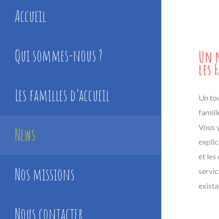
Accueil
Qui sommes-nous ?
Un n
les 
Les familles d’accueil
Un tou
famill
Vous 
News
expli
et les
Nos missions
servic
exista
Nous contacter