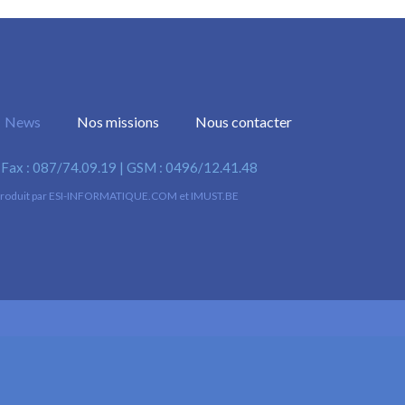
News
Nos missions
Nous contacter
| Fax : 087/74.09.19 | GSM : 0496/12.41.48
roduit par
ESI-INFORMATIQUE.COM
et
IMUST.BE