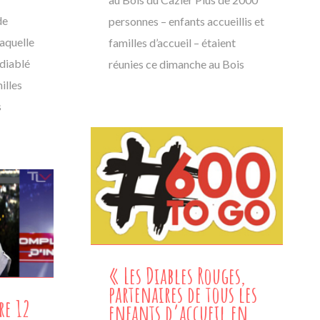
de
personnes – enfants accueillis et
laquelle
familles d’accueil – étaient
ndiablé
réunies ce dimanche au Bois
illes
s
« Les Diables Rouges,
partenaires de tous les
re 12
enfants d’accueil en