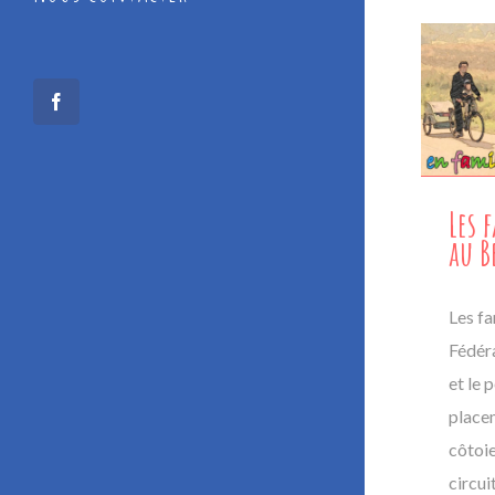
Facebook
Les 
au B
Les fa
Fédér
et le 
placem
côtoie
circu