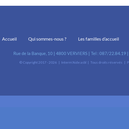
Accueil
Qui sommes-nous ?
Les familles d’accueil
Rue de la Banque, 10 | 4800 VERVIERS | Tel : 087/22.84.19 
© Copyright 2017 -
2026 | Interm'Aide asbl | Tous droits réservés | P